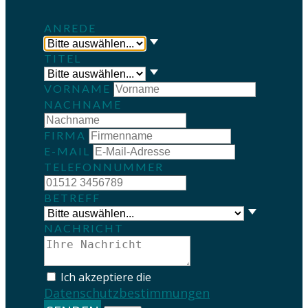
ANREDE
TITEL
VORNAME
NACHNAME
FIRMA
E-MAIL
TELEFONNUMMER
BETREFF
NACHRICHT
Ich akzeptiere die
Datenschutzbestimmungen